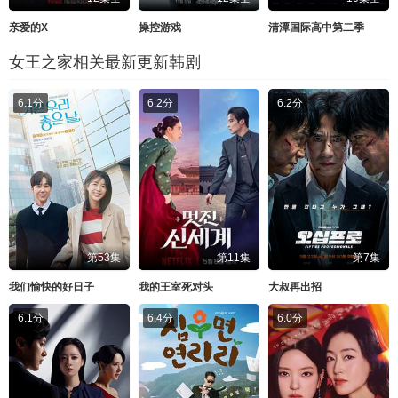
亲爱的X
操控游戏
清潭国际高中第二季
女王之家相关最新更新韩剧
6.1分
6.2分
6.2分
第53集
第11集
第7集
我们愉快的好日子
我的王室死对头
大叔再出招
6.1分
6.4分
6.0分