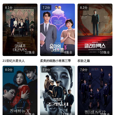
8.1分
7.2分
8.2分
12集全
8集全
10集全
21世纪大君夫人
柔美的细胞小将第三季
权欲之巅
8.0分
7.9分
7.0分
12集全
12集全
10集全