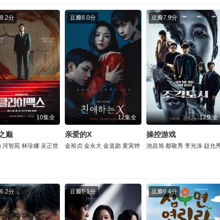
8.2分
豆瓣
8.0分
豆瓣
7.9分
10集全
12集全
12集全
之巅
亲爱的X
操控游戏
勋
河智苑
林珍娜
吴正世
金裕贞
金永大
金道勋
黄寅烨
池昌旭
都敬秀
李光洙
赵允
6.2分
豆瓣
6.1分
豆瓣
6.4分