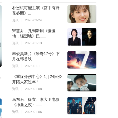
85
86
87
88
朴恩斌可能主演《宮中有野
花盛開》...
89
90
91
92
资讯
2026-03-24
93
94
95
96
宋慧乔，孔刘新剧《慢慢
地，强烈地》已......
97
98
99
100
资讯
2025-01-13
奉俊昊新片《米奇17号》下
月在韩首映...
资讯
2025-01-11
《重症外伤中心》1月24日公
秀
开陪大家过年！...
资讯
2025-01-08
马东石、徐玄、李大卫电影
《神圣之夜：......
资讯
2025-01-06