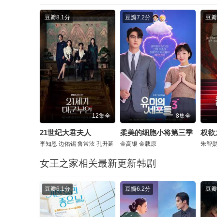
豆瓣
8.1分
豆瓣
7.2分
豆瓣
12集全
8集全
21世纪大君夫人
柔美的细胞小将第三季
权欲
李知恩
边佑锡
鲁常泫
孔升延
金高银
金载原
朱智
女王之家相关最新更新韩剧
豆瓣
6.1分
豆瓣
6.2分
豆瓣