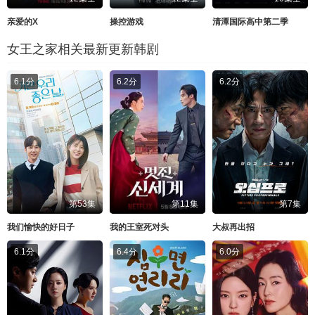
亲爱的X
操控游戏
清潭国际高中第二季
女王之家相关最新更新韩剧
6.1分
6.2分
6.2分
第53集
第11集
第7集
我们愉快的好日子
我的王室死对头
大叔再出招
6.1分
6.4分
6.0分