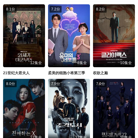
8.1分
7.2分
8.2分
12集全
8集全
10集全
21世纪大君夫人
柔美的细胞小将第三季
权欲之巅
8.0分
7.9分
7.0分
12集全
12集全
10集全