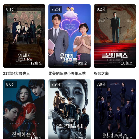
8.1分
7.2分
8.2分
12集全
8集全
10集全
21世纪大君夫人
柔美的细胞小将第三季
权欲之巅
8.0分
7.9分
7.0分
12集全
12集全
10集全