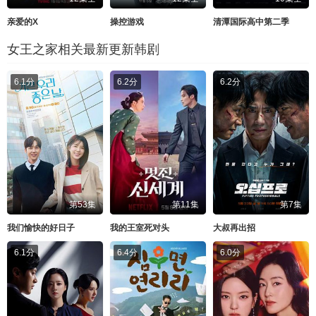
亲爱的X
操控游戏
清潭国际高中第二季
女王之家相关最新更新韩剧
6.1分
6.2分
6.2分
第53集
第11集
第7集
我们愉快的好日子
我的王室死对头
大叔再出招
6.1分
6.4分
6.0分