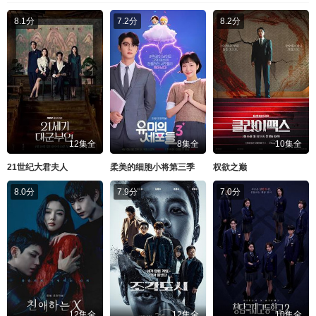
8.1分
7.2分
8.2分
12集全
8集全
10集全
21世纪大君夫人
柔美的细胞小将第三季
权欲之巅
8.0分
7.9分
7.0分
12集全
12集全
10集全