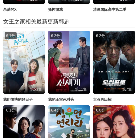
亲爱的X
操控游戏
清潭国际高中第二季
女王之家相关最新更新韩剧
6.1分
6.2分
6.2分
第53集
第11集
第7集
我们愉快的好日子
我的王室死对头
大叔再出招
6.1分
6.4分
6.0分