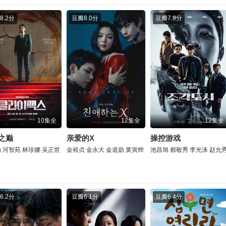
8.2分
豆瓣
8.0分
豆瓣
7.9分
10集全
12集全
12集全
之巅
亲爱的X
操控游戏
勋
河智苑
林珍娜
吴正世
金裕贞
金永大
金道勋
黄寅烨
池昌旭
都敬秀
李光洙
赵允
6.2分
豆瓣
6.1分
豆瓣
6.4分