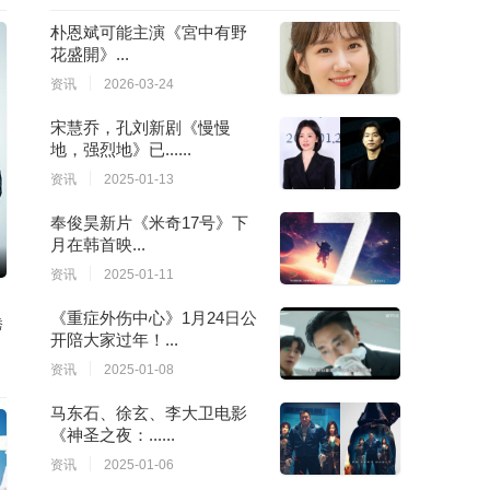
朴恩斌可能主演《宮中有野
花盛開》...
资讯
2026-03-24
宋慧乔，孔刘新剧《慢慢
地，强烈地》已......
资讯
2025-01-13
奉俊昊新片《米奇17号》下
月在韩首映...
资讯
2025-01-11
《重症外伤中心》1月24日公
秀
开陪大家过年！...
资讯
2025-01-08
马东石、徐玄、李大卫电影
《神圣之夜：......
资讯
2025-01-06