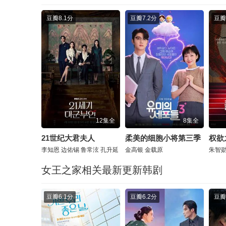
豆瓣
8.1分
豆瓣
7.2分
豆瓣
12集全
8集全
21世纪大君夫人
柔美的细胞小将第三季
权欲
李知恩
边佑锡
鲁常泫
孔升延
金高银
金载原
朱智
女王之家相关最新更新韩剧
豆瓣
6.1分
豆瓣
6.2分
豆瓣