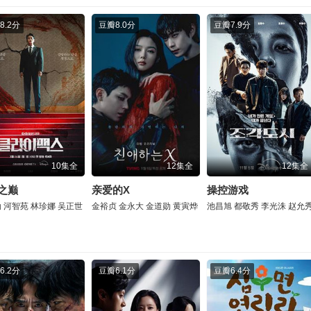
8.2分
豆瓣
8.0分
豆瓣
7.9分
10集全
12集全
12集全
之巅
亲爱的X
操控游戏
勋
河智苑
林珍娜
吴正世
金裕贞
金永大
金道勋
黄寅烨
池昌旭
都敬秀
李光洙
赵允
6.2分
豆瓣
6.1分
豆瓣
6.4分