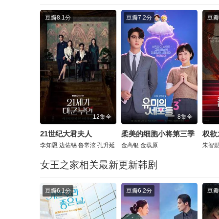
豆瓣
8.1分
豆瓣
7.2分
豆瓣
12集全
8集全
21世纪大君夫人
柔美的细胞小将第三季
权欲
李知恩
边佑锡
鲁常泫
孔升延
金高银
金载原
朱智
女王之家相关最新更新韩剧
豆瓣
6.1分
豆瓣
6.2分
豆瓣