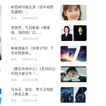
61
62
63
64
朴恩斌可能主演《宮中有野
花盛開》...
65
66
67
68
资讯
2026-03-24
69
70
71
72
宋慧乔，孔刘新剧《慢慢
地，强烈地》已......
73
74
75
76
资讯
2025-01-13
77
78
79
80
奉俊昊新片《米奇17号》下
月在韩首映...
81
82
83
84
资讯
2025-01-11
85
86
87
88
《重症外伤中心》1月24日公
秀
开陪大家过年！...
89
90
91
92
资讯
2025-01-08
93
94
95
96
马东石、徐玄、李大卫电影
《神圣之夜：......
97
98
99
100
资讯
2025-01-06