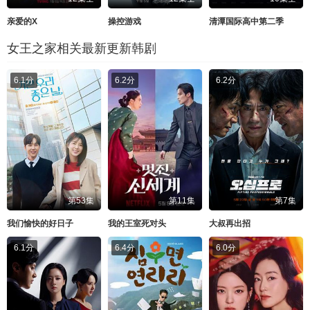
亲爱的X
操控游戏
清潭国际高中第二季
女王之家相关最新更新韩剧
6.1分
6.2分
6.2分
第53集
第11集
第7集
我们愉快的好日子
我的王室死对头
大叔再出招
6.1分
6.4分
6.0分