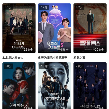
8.1分
7.2分
8.2分
12集全
8集全
10集全
21世纪大君夫人
柔美的细胞小将第三季
权欲之巅
8.0分
7.9分
7.0分
12集全
12集全
10集全