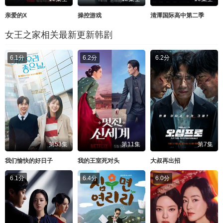
亲爱的X
操控游戏
清潭国际高中第二季
女王之家相关最新更新韩剧
6.1分
6.2分
6.2分
第53集
第11集
第7集
我们愉快的好日子
我的王室死对头
大叔再出招
6.1分
6.4分
6.0分