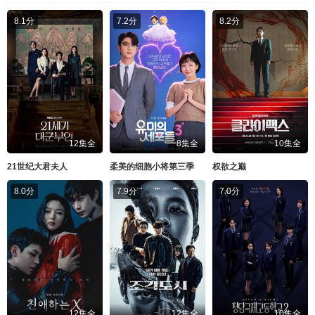
8.1分
7.2分
8.2分
12集全
8集全
10集全
21世纪大君夫人
柔美的细胞小将第三季
权欲之巅
8.0分
7.9分
7.0分
12集全
12集全
10集全