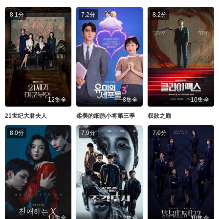
8.1分
7.2分
8.2分
12集全
8集全
10集全
21世纪大君夫人
柔美的细胞小将第三季
权欲之巅
8.0分
7.9分
7.0分
12集全
12集全
10集全