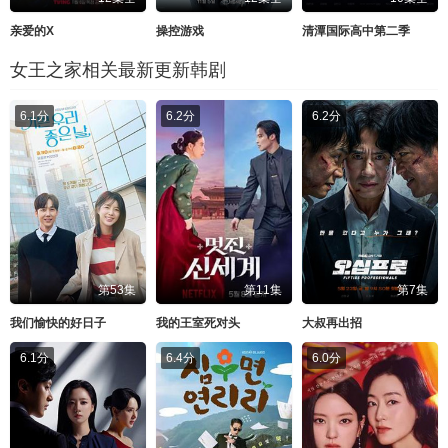
亲爱的X
操控游戏
清潭国际高中第二季
女王之家相关最新更新韩剧
6.1分
6.2分
6.2分
第53集
第11集
第7集
我们愉快的好日子
我的王室死对头
大叔再出招
6.1分
6.4分
6.0分