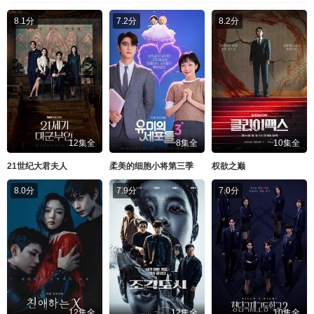
8.1分
7.2分
8.2分
12集全
8集全
10集全
21世纪大君夫人
柔美的细胞小将第三季
权欲之巅
8.0分
7.9分
7.0分
12集全
12集全
10集全