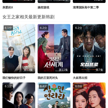
亲爱的X
操控游戏
清潭国际高中第二季
女王之家相关最新更新韩剧
6.1分
6.2分
6.2分
第53集
第11集
第7集
我们愉快的好日子
我的王室死对头
大叔再出招
6.1分
6.4分
6.0分